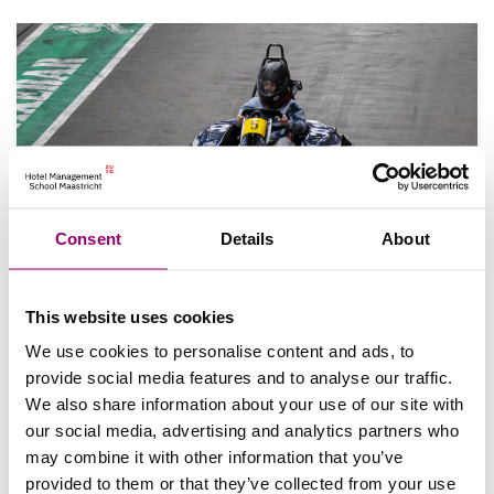
Consent
Details
About
Raouls ComIn ervaring: het
This website uses cookies
organiseren van een droomdag
We use cookies to personalise content and ads, to
Lees Raouls ervaring met het organiseren van een
provide social media features and to analyse our traffic.
droomdag voor ComIn.
We also share information about your use of our site with
our social media, advertising and analytics partners who
may combine it with other information that you’ve
provided to them or that they’ve collected from your use