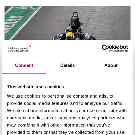
Consent
Details
About
Raouls ComIn ervaring: het
This website uses cookies
organiseren van een droomdag
We use cookies to personalise content and ads, to
Lees Raouls ervaring met het organiseren van een
provide social media features and to analyse our traffic.
droomdag voor ComIn.
We also share information about your use of our site with
our social media, advertising and analytics partners who
may combine it with other information that you’ve
provided to them or that they’ve collected from your use