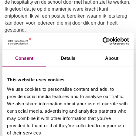
de hospitality en de school door met hart en ziel te werken.
Ik geloof dat je op die manier je ware kracht kunt
ontplooien. Ik wil een positie bereiken waarin ik iets terug
kan doen voor iedereen die mij door dik en dun heeft
gesteund.
Consent
Details
About
Marcs Tips
Als ik één ding tegen andere studenten zou moeten
zeggen, dan zou dat zijn dat ze het beste uit hun tijd hier
This website uses cookies
moeten halen. Er valt altijd meer te leren, meer mensen te
We use cookies to personalise content and ads, to
ontmoeten en meer persoonlijke ontwikkeling te realiseren.
provide social media features and to analyse our traffic.
Gemotiveerd blijven is misschien niet altijd gemakkelijk,
We also share information about your use of our site with
maar het is heel belangrijk om je doel voor ogen te
our social media, advertising and analytics partners who
houden. Niets kan je harder pushen dan je eigen
may combine it with other information that you’ve
gedachten. Houd je doelen in gedachten, je pad in het
provided to them or that they’ve collected from your use
vizier, en je zult zien dat alles op zijn plaats valt.
of their services.