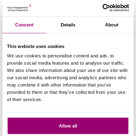
voorbereiding op dit pad. De combinatie van
praktijkervaring, academische structuur en continue
feedback creëert een omgeving waarin je voortdurend
Consent
Details
About
wordt uitgedaagd om te groeien. De docenten, faciliteiten
en het sterke internationale netwerk bieden waardevolle
ondersteuning, terwijl zelfstandigheid en initiatief worden
This website uses cookies
aangemoedigd. Deze balans heeft mij geholpen om me
zowel professioneel als persoonlijk te ontwikkelen.
We use cookies to personalise content and ads, to
provide social media features and to analyse our traffic.
Over tien jaar zie ik mezelf het familiebedrijf leiden en
We also share information about your use of our site with
verder uitbouwen, met een focus op groei, efficiëntie en
our social media, advertising and analytics partners who
langetermijnduurzaamheid. Tegelijkertijd wil ik me blijven
may combine it with other information that you’ve
ontwikkelen, omdat ik ervan overtuigd ben dat openstaan
provided to them or that they’ve collected from your use
voor nieuwe ideeën essentieel is in een voortdurend
of their services.
veranderende sector. Ik hoop een bijdrage te leveren aan
de hospitality‑ en zakenwereld door een frisse,
ondernemende blik in de foodindustrie te brengen.
Daarnaast wil ik anderen inspireren om hun comfortzone te
Allow all
verlaten en eigenaarschap te nemen over hun eigen groei,