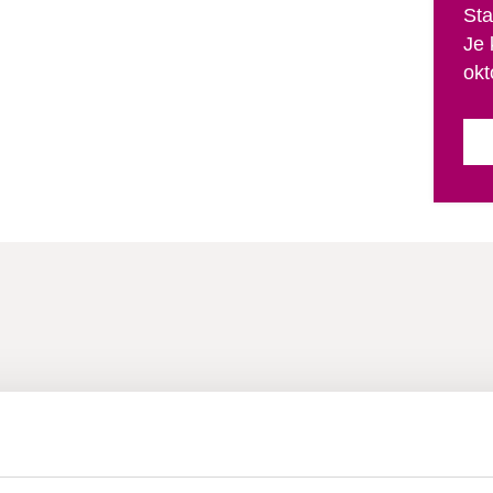
Sta
Je 
okt
n aan de hote