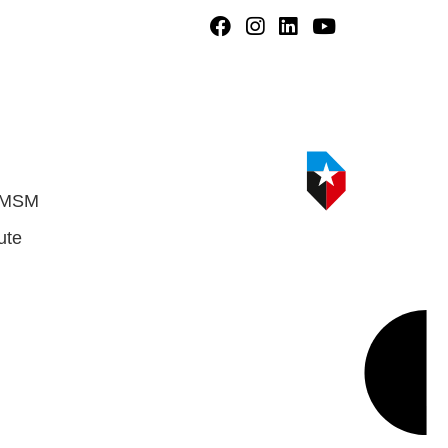
HMSM
ute